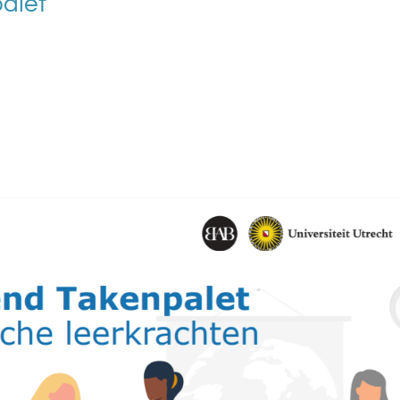
alet
s