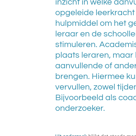
inzicht in welke aan
opgeleide leerkracht
hulpmiddel om het g
leraar en de schoolle
stimuleren. Academisc
plaats leraren, maa
aanvullende of ande
brengen. Hiermee ku
vervullen, zowel tijd
Bijvoorbeeld als coa
onderzoeker.