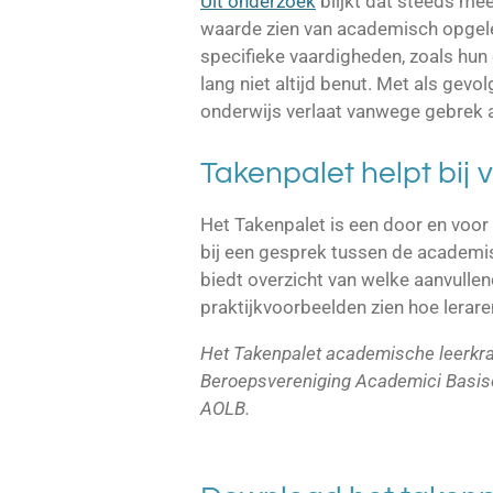
Uit onderzoek
blijkt dat steeds me
waarde zien van academisch opgele
specifieke vaardigheden, zoals hu
lang niet altijd benut. Met als gev
onderwijs verlaat vanwege gebrek a
Takenpalet helpt bij
Het Takenpalet is een door en voor 
bij een gesprek tussen de academis
biedt overzicht van welke aanvullen
praktijkvoorbeelden zien hoe lerar
Het Takenpalet academische leerkra
Beroepsvereniging Academici Basiso
AOLB.