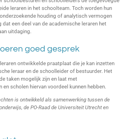
er schoolbesturen en schoolleiders de toegevoegde
ide leraren in het schoolteam. Toch worden hun
n onderzoekende houding of analytisch vermogen
olg dat een deel van de academische leraren het
an uitdaging.
 voeren goed gesprek
leraren ontwikkelde praatplaat die je kan inzetten
che leraar en de schoolleider of bestuurder. Het
de taken mogelijk zijn en laat met
en en scholen hiervan voordeel kunnen hebben.
chten is ontwikkeld als samenwerking tussen de
nderwijs, de PO-Raad de Universiteit Utrecht en