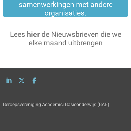
samenwerkingen met andere
organisaties.
Lees
hier
de Nieuwsbrieven die we
elke maand uitbrengen
L
X
F
i
a
n
c
k
e
Beroepsvereniging Academici Basisonderwijs (BAB)
e
b
d
o
I
o
n
k