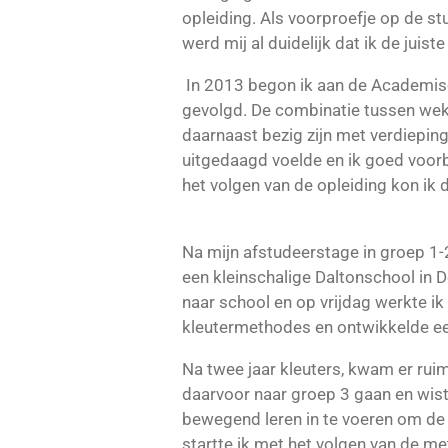
opleiding. Als voorproefje op de s
werd mij al duidelijk dat ik de juis
In 2013 begon ik aan de Academisch
gevolgd. De combinatie tussen wekel
daarnaast bezig zijn met verdieping
uitgedaagd voelde en ik goed voorb
het volgen van de opleiding kon ik d
Na mijn afstudeerstage in groep 1-
een kleinschalige Daltonschool in 
naar school en op vrijdag werkte i
kleutermethodes en ontwikkelde een 
Na twee jaar kleuters, kwam er ruimt
daarvoor naar groep 3 gaan en wist
bewegend leren in te voeren om de 
startte ik met het volgen van de m