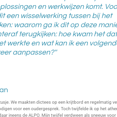
oplossingen en werkwijzen komt. Voo
dit een wisselwerking tussen bij het
en: waarom ga ik dit op deze mani
eraf terugkijken: hoe kwam het da
iet werkte en wat kan ik een volgend
keer aanpassen?''
aan
jn zusje. We maakten dictees op een krijtbord en regelmatig v
nodigen voor een oudergesprek. Toch twijfelde ik op het a
daar ineens de ALPO. Mijn twijfel verdween als sneeuw voor 