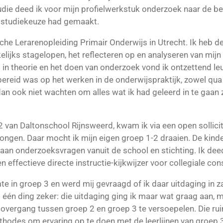
tudie deed ik voor mijn profielwerkstuk onderzoek naar de b
te studiekeuze had gemaakt.
e Lerarenopleiding Primair Onderwijs in Utrecht. Ik heb de
ijks stagelopen, het reflecteren op en analyseren van mijn 
 in theorie en het doen van onderzoek vond ik ontzettend le
ereid was op het werken in de onderwijspraktijk, zowel qu
an ook niet wachten om alles wat ik had geleerd in te gaan z
2 van Daltonschool Rijnsweerd, kwam ik via een open sollici
Dongen. Daar mocht ik mijn eigen groep 1-2 draaien. De kind
k aan onderzoeksvragen vanuit de school en stichting. Ik d
effectieve directe instructie-kijkwijzer voor collegiale cons
e in groep 3 en werd mij gevraagd of ik daar uitdaging in za
 één ding zeker: die uitdaging ging ik maar wat graag aan, 
overgang tussen groep 2 en groep 3 te versoepelen. Die ru
ethodes om ervaring op te doen met de leerlijnen van groep 