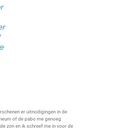
r
er
t
e
erschenen er uitnodigingen in de
theneum of de pabo me genoeg
de zon en ik schreef me in voor de