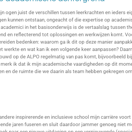
ijn ogen juist de verschillen tussen leerkrachten en ieders e
en kunnen ontstaan, ongeacht of die expertise op academisc
cademici in het basisonderwijs is de vertaalslag tussen the
end en reflecterend tot oplossingen en werkwijzen komt. Voo
ereiden bedenken: waarom ga ik dit op deze manier aanpakk
et werkte en wat kan ik een volgende keer aanpassen? Daar
bouwd op de ALPO regelmatig van pas komt, bijvoorbeeld bij 
m merk ik dat ik mijn academische vaardigheden op dit mom
en en de ruimte die we daarin als team hebben gekregen om 
dere inspirerende en inclusieve school mijn carrière voort t
mende jaren fuseren en sluit daardoor jammer genoeg niet m
oek naar een nieuwe uitdaging op een vernieuwende (specia