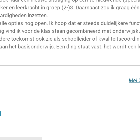
ker en leerkracht in groep (2-)3. Daarnaast zou ik graag éé
ardigheden inzetten.
lle opties nog open. Ik hoop dat er steeds duidelijkere fu
ig vind ik voor de klas staan gecombineerd met onderwijsku
verdere toekomst ook zie als schoolleider of kwaliteitscoördi
 aan het basisonderwijs. Een ding staat vast: het wordt een 
Mei 
n