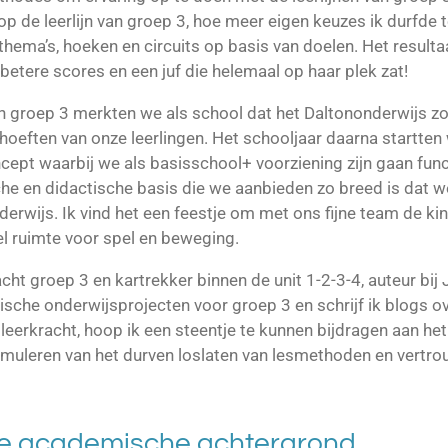
 op de leerlijn van groep 3, hoe meer eigen keuzes ik durfde 
hema’s, hoeken en circuits op basis van doelen. Het resulta
 betere scores en een juf die helemaal op haar plek zat!
 in groep 3 merkten we als school dat het Daltononderwijs z
hoeften van onze leerlingen. Het schooljaar daarna startt
ept waarbij we als basisschool+ voorziening zijn gaan funct
che en didactische basis die we aanbieden zo breed is dat 
derwijs. Ik vind het een feestje om met ons fijne team de k
l ruimte voor spel en beweging.
ht groep 3 en kartrekker binnen de unit 1-2-3-4, auteur bij Ju
ische onderwijsprojecten voor groep 3 en schrijf ik blogs 
leerkracht, hoop ik een steentje te kunnen bijdragen aan het
muleren van het durven loslaten van lesmethoden en vertr
e academische achtergrond