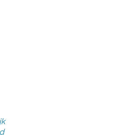
jk
nd