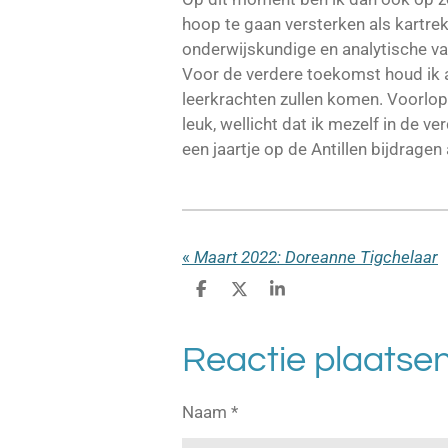
hoop te gaan versterken als kartrek
onderwijskundige en analytische va
Voor de verdere toekomst houd ik a
leerkrachten zullen komen. Voorlop
leuk, wellicht dat ik mezelf in de 
een jaartje op de Antillen bijdragen
«
Maart 2022: Doreanne Tigchelaar
D
D
S
e
e
h
l
e
a
e
l
r
Reactie plaatse
n
e
Naam *