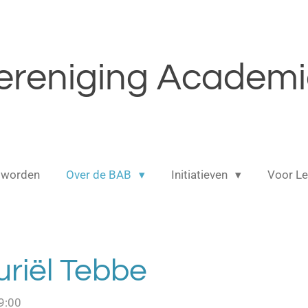
reniging Academic
 worden
Over de BAB
Initiatieven
Voor L
uriël Tebbe
9:00