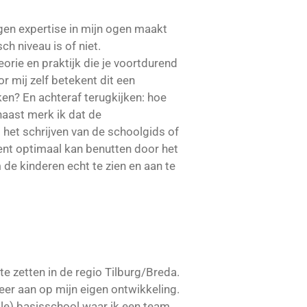
igen expertise in mijn ogen maakt
h niveau is of niet.
orie en praktijk die je voortdurend
r mij zelf betekent dit een
en? En achteraf terugkijken: hoe
naast merk ik dat de
het schrijven van de schoolgids of
ent optimaal kan benutten door het
de kinderen echt te zien en aan te
e zetten in de regio Tilburg/Breda.
eer aan op mijn eigen ontwikkeling.
le) basisschool waar ik een team