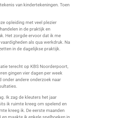
etekenis van kindertekeningen. Toen
ze opleiding met veel plezier
handelen in de praktijk en
uk. Het zorgde ervoor dat ik me
a vaardigheden als qua werkdruk. Na
etten in de dagelijkse praktijk.
tatie terecht op KBS Noorderpoort,
eren gingen vier dagen per week
eed onder andere onderzoek naar
ultaties.
g. Ik zag de kleuters het jaar
mits ik ruimte kreeg om spelend en
imte kreeg ik. De eerste maanden
3 en maakte ik enkele spelhoeken in