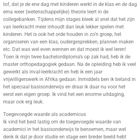
tof, dat je de ene dag met kinderen werkt in de klas en de dag
erna weer (wetenschappelijke) theorie leert in de
collegebanken. Tijdens mijn stages bleek al snel dat het zijn
van leerkracht meer inhoudt dan leuk lekker spelen met
kinderen. Het is ook het orde houden in zo’n groep, het
organiseren van een klas, oudergesprekken, plannen maken
etc. Dat was wel even wennen en dat moest ik wel leren!
Toen ik mijn twee bachelordiploma’s op zak had, heb ik de
master orthopedagogiek gedaan. Na de opleiding heb ik veel
gewerkt als inval-leerkracht en heb ik een jaar
vrijwilligerswerk in Afrika gedaan. Inmiddels ben ik beland in
het speciaal basisonderwijs en draai ik daar nu voor het
eerst een eigen groep. Ik vind het een enorme uitdaging,
maar ook erg leuk.
Toegevoegde waarde als academicus
Ik vind het best lastig om de toegevoegde waarde van
academici in het basisonderwijs te benoemen, maar wel
denk ik dat je door studie en stage een breder beeld hebt