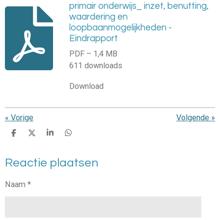
primair onderwijs_ inzet, benutting,
waardering en
loopbaanmogelijkheden -
Eindrapport
PDF – 1,4 MB
611 downloads
Download
«
Vorige
Volgende
»
D
D
S
D
e
e
h
e
l
e
a
l
Reactie plaatsen
e
l
r
e
n
e
n
Naam *