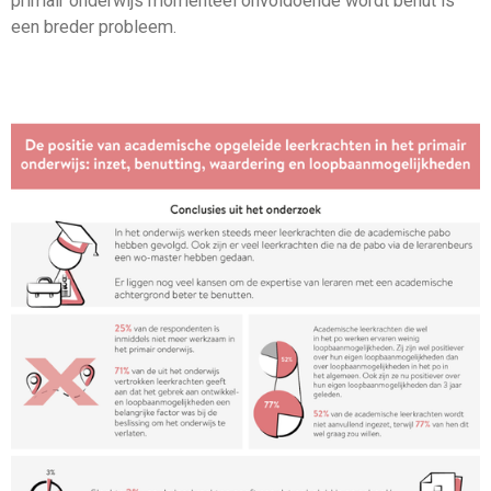
primair onderwijs momenteel onvoldoende wordt benut is
een breder probleem.