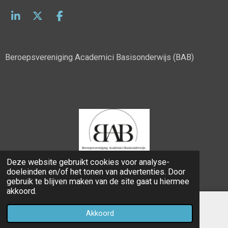
L
X
F
i
a
n
c
k
e
Beroepsvereniging Academici Basisonderwijs (BAB)
e
b
d
o
I
o
n
k
Deze website gebruikt cookies voor analyse-
© 2022 - 2026 bab.nl
doeleinden en/of het tonen van advertenties. Door
Powered by
JouwWeb
gebruik te blijven maken van de site gaat u hiermee
akkoord.
Akkoord
E-mailadres
LinkedIn