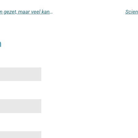
Inzet academische leraren: Stappen gezet, maar veel kansen blijven onbenut
Scien
n