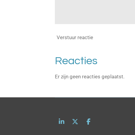
Verstuur reactie
Reacties
Er zijn geen reacties geplaatst.
L
X
F
i
a