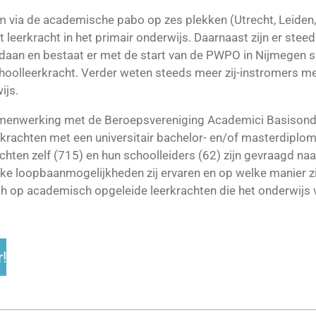
m via de academische pabo op zes plekken (Utrecht, Leiden,
leerkracht in het primair onderwijs. Daarnaast zijn er stee
edaan en bestaat er met de start van de PWPO in Nijmegen s
oolleerkracht. Verder weten steeds meer zij-instromers met
ijs.
amenwerking met de Beroepsvereniging Academici Basisonde
krachten met een universitair bachelor- en/of masterdiplom
chten zelf (715) en hun schoolleiders (62) zijn gevraagd na
ke loopbaanmogelijkheden zij ervaren en op welke manier zij
ch op academisch opgeleide leerkrachten die het onderwijs 
r!