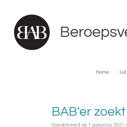
Ga
direct
naar
Beroepsve
de
hoofdinhoud
Home
Lid
BAB'er zoekt
Gepubliceerd op 1 augustus 2021