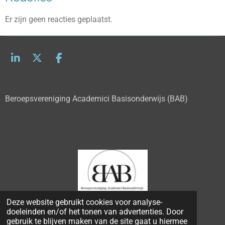
Er zijn geen reacties geplaatst.
L
X
F
i
a
n
c
k
e
Beroepsvereniging Academici Basisonderwijs (BAB)
e
b
d
o
I
o
n
k
Deze website gebruikt cookies voor analyse-
© 2022 - 2026 bab.nl
doeleinden en/of het tonen van advertenties. Door
Powered by
JouwWeb
gebruik te blijven maken van de site gaat u hiermee