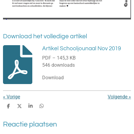
Download het volledige artikel
Artikel Schooljounaal Nov 2019
PDF – 145,3 KB
546 downloads
Download
«
Vorige
Volgende
»
D
D
S
D
e
e
h
e
l
e
a
l
Reactie plaatsen
e
l
r
e
n
e
n